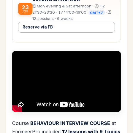
🗓️ Mon evening & Sat afternoon · 🕗 T2
23
/08
21:30–23:30 · T7 14:00–16:00
· ⏳
GMT+7
12 sessions · 6 weeks
Reserve via FB
Course
BEHAVIOUR INTERVIEW COURSE
at
EngineerPro included
12 lessons with 9 Topics